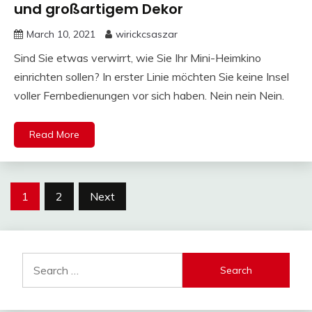
und großartigem Dekor
March 10, 2021
wirickcsaszar
Sind Sie etwas verwirrt, wie Sie Ihr Mini-Heimkino
einrichten sollen? In erster Linie möchten Sie keine Insel
voller Fernbedienungen vor sich haben. Nein nein Nein.
Read More
Posts
1
2
Next
navigation
Search
for: